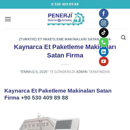
Skip
0 530 409 89 88
to
content
{TURKIYE} ET PAKETLEME MAKINALARI SATAN FIRMA
Kaynarca Et Paketleme Makinaları
Satan Firma
TEMMUZ 6, 2026
’' TE GÖNDERILDI
ADMIN
TARAFINDAN
Kaynarca Et Paketleme Makinaları Satan
Firma
+90 530 409 89 88