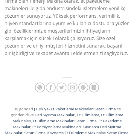
Firma olan Penerji Makina olarak, et paketleme
makineleri ile gıda endüstrisindeki işletmelere yenilikçi
çözümler sunuyoruz. Yüksek performans, verimlilik,
hijyen standartlarına uyum ve kullanıcı dostu ara yüzler
gibi özelliklerimizle müşterilerimizin ihtiyaçlarını
karşılamak için sürekli olarak çalışıyoruz. Size özel
çözümler ve en iyi müşteri hizmetini sunarak, başarılı
bir işbirliği ve rekabet avantajı elde etmenizi sağlıyoruz.
Bu gönderi
{Turkiye} Et Paketleme Makinaları Satan Firma
’ te
gönderildi ve
Deri Sıyırma Makinaları
,
Et Dilimleme
,
Et Dilimleme
Makinaları
,
Et Dilimleme Makinaları Satan Firma
,
Et Paketleme
Makinalar
,
Et Porsiyonlama Makinaları
,
Kaynarca Deri Sıyırma
Makinaları Satan Firma
,
Kaynarca Et Dilimleme Makinaları Satan Firma
,