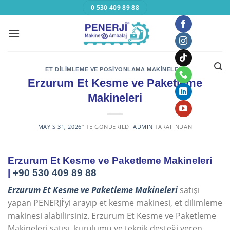
Skip
0 530 409 89 88
to
content
ET DILIMLEME VE POSIYONLAMA MAKINELERI
Erzurum Et Kesme ve Paketleme
Makineleri
MAYIS 31, 2026
’' TE GÖNDERILDI
ADMIN
TARAFINDAN
Erzurum Et Kesme ve Paketleme Makineleri
|
+90 530 409 89 88
Erzurum Et Kesme ve Paketleme Makineleri
satışı
yapan PENERJİ’yi arayıp et kesme makinesi, et dilimleme
makinesi alabilirsiniz. Erzurum Et Kesme ve Paketleme
Makineleri satışı, kurulumu ve teknik desteği veren