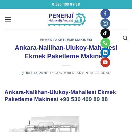
Skip
0 530 409 89 88
to
content
EKMEK PAKETLEME MAKINESI
Ankara-Nallihan-Ulukoy-Mahallesi
Ekmek Paketleme Makinesi
ŞUBAT 18, 2026
’' TE GÖNDERILDI
ADMIN
TARAFINDAN
Ankara-Nallihan-Ulukoy-Mahallesi Ekmek
Paketleme Makinesi
+90 530 409 89 88